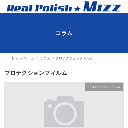
コ
ナ
ン
ビ
テ
ゲ
ン
ー
ツ
シ
コラム
へ
ョ
ス
ン
キ
に
ッ
移
プ
動
トップページ
コラム
プロテクションフィルム
プロテクションフィルム
プロテクションフィルム