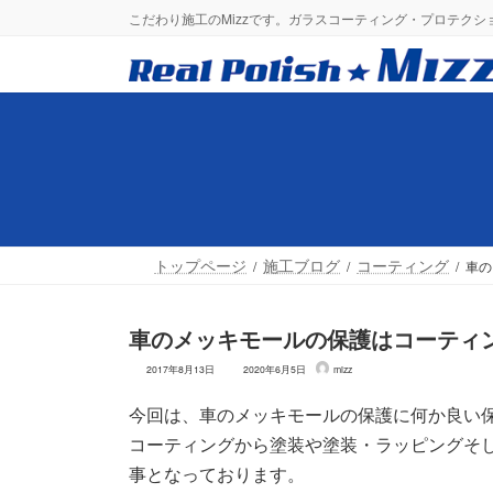
コ
ナ
こだわり施工のMizzです。ガラスコーティング・プロテク
ン
ビ
テ
ゲ
ン
ー
ツ
シ
へ
ョ
ス
ン
キ
に
ッ
移
プ
動
トップページ
施工ブログ
コーティング
車の
車のメッキモールの保護はコーティ
最
2017年8月13日
2020年6月5日
mizz
終
更
今回は、車のメッキモールの保護に何か良い
新
日
コーティングから塗装や塗装・ラッピングそ
時
:
事となっております。