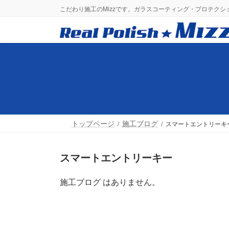
コ
ナ
こだわり施工のMizzです。ガラスコーティング・プロテク
ン
ビ
テ
ゲ
ン
ー
ツ
シ
へ
ョ
ス
ン
キ
に
ッ
移
プ
動
トップページ
施工ブログ
スマートエントリーキ
スマートエントリーキー
施工ブログ はありません。