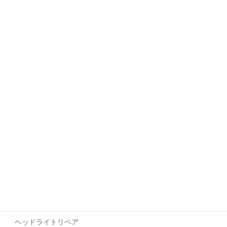
コーティング
貼るコーテイング
プロテクションフィルム
ヘッドライト・テールライト
ラッピング
ヘッドライトリペア