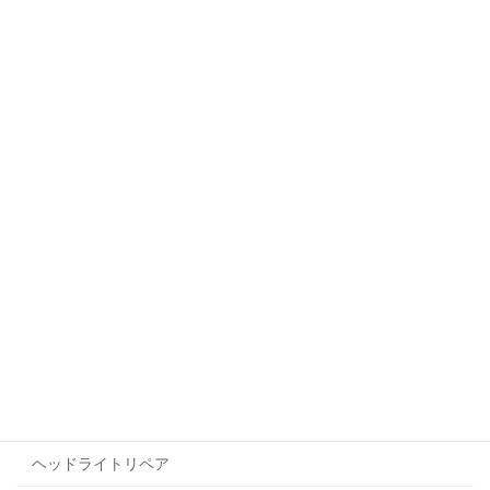
コーティング
貼るコーテイング
プロテクションフィルム
ヘッドライト・テールライト
ラッピング
ヘッドライトリペア