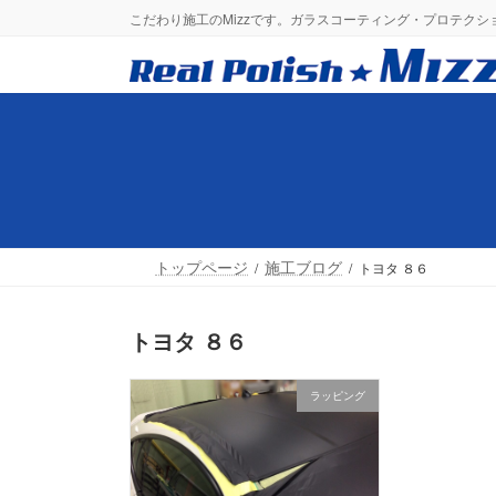
コ
ナ
こだわり施工のMizzです。ガラスコーティング・プロテク
ン
ビ
テ
ゲ
ン
ー
ツ
シ
へ
ョ
ス
ン
キ
に
ッ
移
プ
動
トップページ
施工ブログ
トヨタ ８６
トヨタ ８６
ラッピング